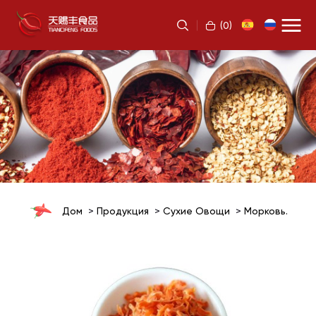
(
0
)
Дом
Продукция
Сухие Овощи
Морковь.